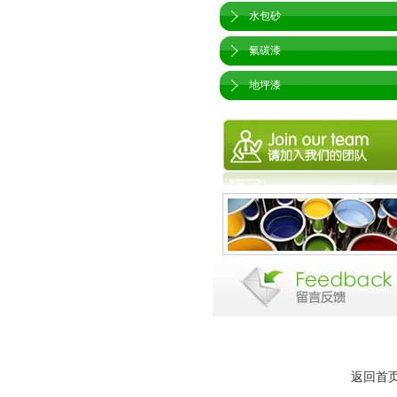
水包砂
氟碳漆
地坪漆
返回首