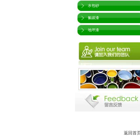
水包砂
氟碳漆
地坪漆
返回首