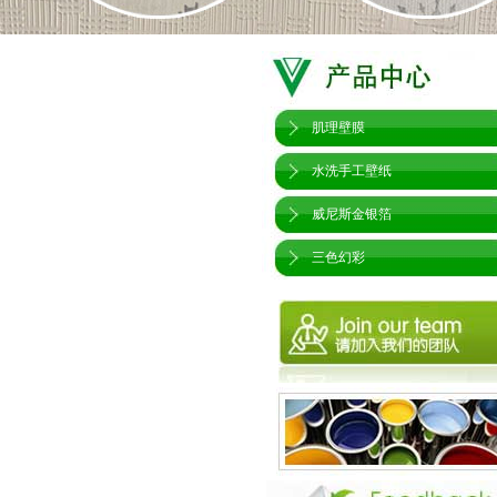
肌理壁膜
水洗手工壁纸
威尼斯金银箔
三色幻彩