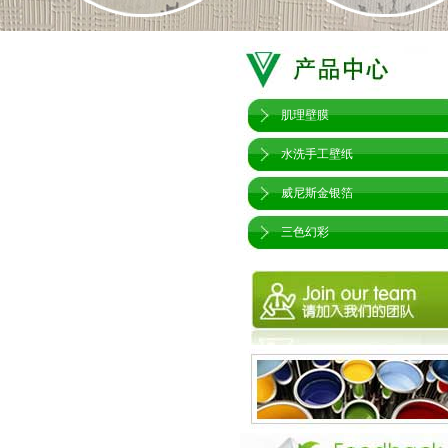
肌理壁膜
水洗手工壁纸
威尼斯金银箔
三色幻彩